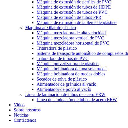
Máquina de extrusión de perfiles de PVC
Máquina de extrusión de tubos de HDPE
Máquina de extrusión de tubos de PVC
Máquina de extrusión de tubos PPR
Máquina de extrusión de tableros de plástico
Máquina auxiliar de plástico
Máquina mezcladora de alta velocidad
Máquina mezcladora vertical de PVC
Máquina mezcladora horizontal de PVC
Trituradora de plástico
Sistema de transporte automático de compuestos 
Trituradora de tubos de PVC
Máquina pulverizadora de plástico
Máquina bobinadora de una sola rueda
Máquina bobinadora de ruedas dobles
Secador de tolva de plástico
Alimentador de gránulos al vacío
Alimentador de polvo al vacío
Línea de laminación de tubos de acero ERW
Línea de laminación de tubos de acero ERW
Video
Sobre nosotros
Noticias
Contáctenos