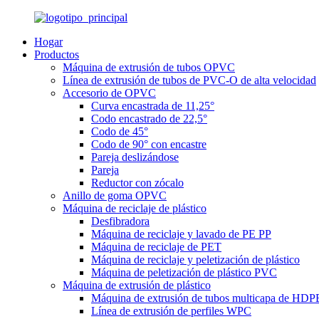
Hogar
Productos
Máquina de extrusión de tubos OPVC
Línea de extrusión de tubos de PVC-O de alta velocidad
Accesorio de OPVC
Curva encastrada de 11,25°
Codo encastrado de 22,5°
Codo de 45°
Codo de 90° con encastre
Pareja deslizándose
Pareja
Reductor con zócalo
Anillo de goma OPVC
Máquina de reciclaje de plástico
Desfibradora
Máquina de reciclaje y lavado de PE PP
Máquina de reciclaje de PET
Máquina de reciclaje y peletización de plástico
Máquina de peletización de plástico PVC
Máquina de extrusión de plástico
Máquina de extrusión de tubos multicapa de HDP
Línea de extrusión de perfiles WPC