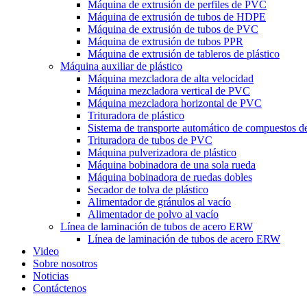
Máquina de extrusión de perfiles de PVC
Máquina de extrusión de tubos de HDPE
Máquina de extrusión de tubos de PVC
Máquina de extrusión de tubos PPR
Máquina de extrusión de tableros de plástico
Máquina auxiliar de plástico
Máquina mezcladora de alta velocidad
Máquina mezcladora vertical de PVC
Máquina mezcladora horizontal de PVC
Trituradora de plástico
Sistema de transporte automático de compuestos 
Trituradora de tubos de PVC
Máquina pulverizadora de plástico
Máquina bobinadora de una sola rueda
Máquina bobinadora de ruedas dobles
Secador de tolva de plástico
Alimentador de gránulos al vacío
Alimentador de polvo al vacío
Línea de laminación de tubos de acero ERW
Línea de laminación de tubos de acero ERW
Video
Sobre nosotros
Noticias
Contáctenos