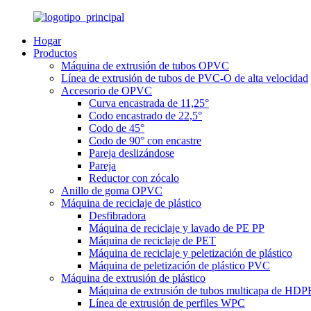
Hogar
Productos
Máquina de extrusión de tubos OPVC
Línea de extrusión de tubos de PVC-O de alta velocidad
Accesorio de OPVC
Curva encastrada de 11,25°
Codo encastrado de 22,5°
Codo de 45°
Codo de 90° con encastre
Pareja deslizándose
Pareja
Reductor con zócalo
Anillo de goma OPVC
Máquina de reciclaje de plástico
Desfibradora
Máquina de reciclaje y lavado de PE PP
Máquina de reciclaje de PET
Máquina de reciclaje y peletización de plástico
Máquina de peletización de plástico PVC
Máquina de extrusión de plástico
Máquina de extrusión de tubos multicapa de HDP
Línea de extrusión de perfiles WPC