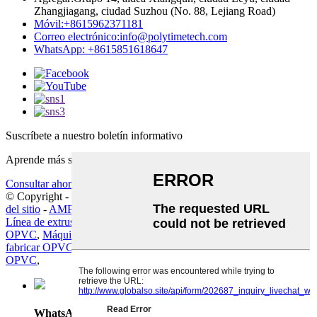
Zhangjiagang, ciudad Suzhou (No. 88, Lejiang Road)
Móvil:
+8615962371181
Correo electrónico:
info@polytimetech.com
WhatsApp: +8615851618647
Suscríbete a nuestro boletín informativo
Aprende más sobre lo que quieres saber
Consultar ahora
© Copyright - 2019-2025 : Todos los derechos reservados.
Mapa
del sitio
-
AMP Móvil
Línea de extrusión de tubos OPVC
,
Línea de fabricación de tubos
OPVC
,
Máquina de producción de tubos OPVC
,
Máquina para
fabricar OPVC
,
Línea de producción de tuberías OPVC
,
Tubería
OPVC
,
WhatsApp